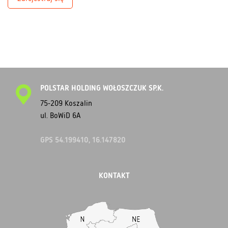
POLSTAR HOLDING WOŁOSZCZUK SP.K.
75-209 Koszalin
ul. BoWiD 6A
GPS 54.199410, 16.147820
KONTAKT