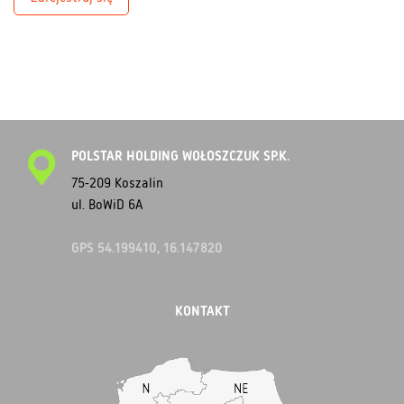
POLSTAR HOLDING WOŁOSZCZUK SP.K.
75-209 Koszalin
ul. BoWiD 6A
GPS 54.199410, 16.147820
KONTAKT