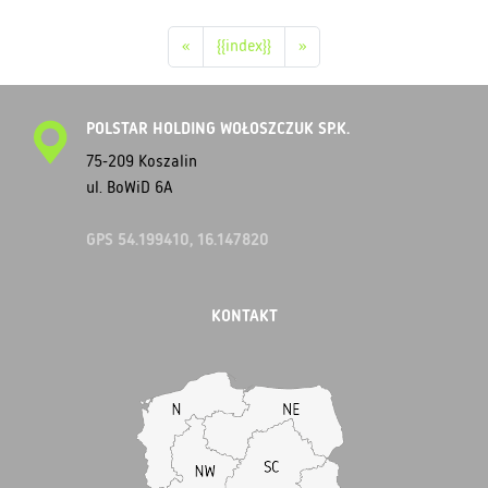
«
{{index}}
»
POLSTAR HOLDING WOŁOSZCZUK SP.K.
75-209 Koszalin
ul. BoWiD 6A
GPS 54.199410, 16.147820
KONTAKT