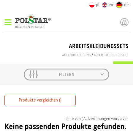
pl
en
de
IHR GESCHÄFTSPARTNER
ARBEITSKLEIDUNGSSETS
WETTERBEKLEIDUNG
/
ARBEITSKLEIDUNGSSETS
FILTERN
Produkte vergleichen (
)
seite
von
( Aufzeichnungen von
zu
von
Keine passenden Produkte gefunden.