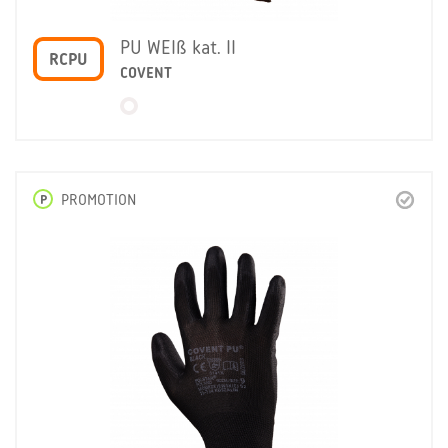
PU WEIß kat. II
RCPU
COVENT
P
PROMOTION