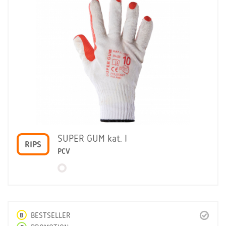
SUPER GUM kat. I
RIPS
PCV
B
BESTSELLER