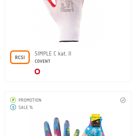
SIMPLE C kat. II
RCSI
COVENT
P
PROMOTION
S
SALE %