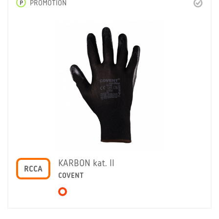
P
PROMOTION
KARBON kat. II
RCCA
COVENT