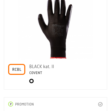
BLACK kat. II
RCBL
COVENT
P
PROMOTION