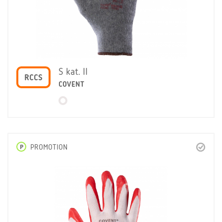
S kat. II
RCCS
COVENT
P
PROMOTION