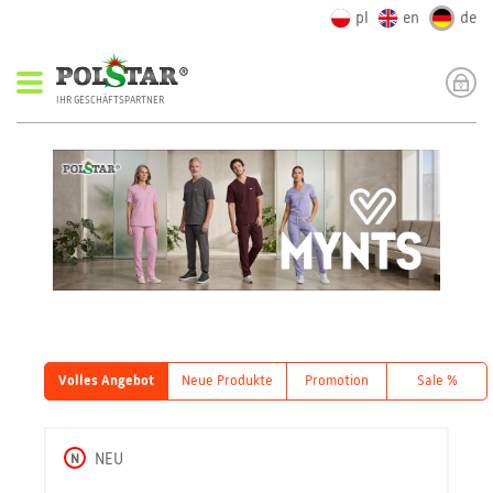
pl
en
de
IHR GESCHÄFTSPARTNER
Volles Angebot
Neue Produkte
Promotion
Sale %
N
NEU