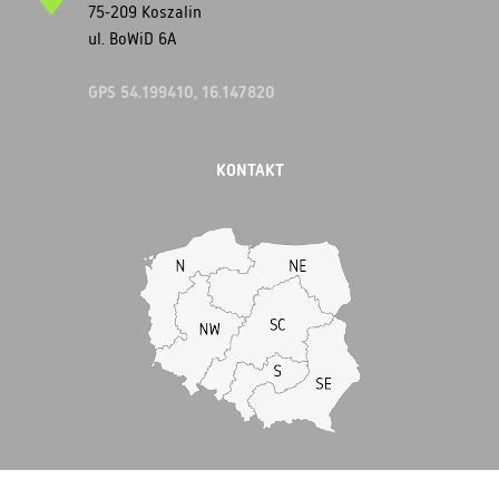
75-209 Koszalin
ul. BoWiD 6A
GPS 54.199410, 16.147820
KONTAKT