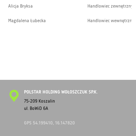
Alicja Bryksa
Handlowiec zewnętrzny
Magdalena Łubecka
Handlowiec wewnętrzny
POLSTAR HOLDING WOŁOSZCZUK SP.K.
75-209 Koszalin
ul. BoWiD 6A
GPS 54.199410, 16.147820