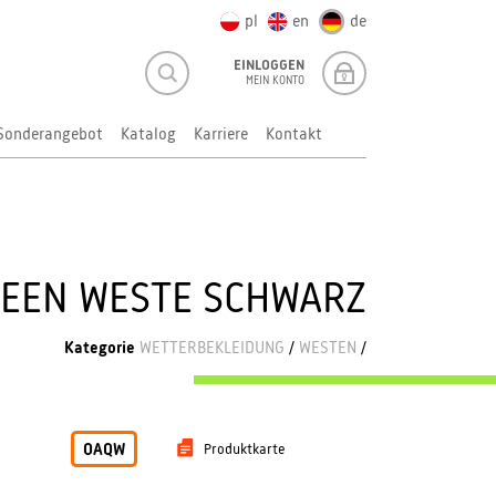
pl
en
de
EINLOGGEN
MEIN KONTO
Sonderangebot
Katalog
Karriere
Kontakt
UEEN WESTE SCHWARZ
Kategorie
WETTERBEKLEIDUNG
/
WESTEN
/
OAQW
Produktkarte