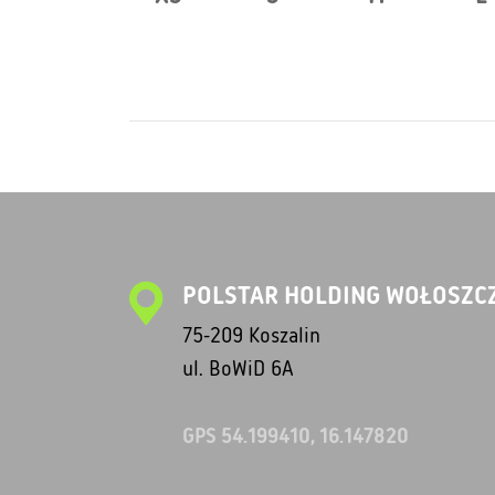
POLSTAR HOLDING WOŁOSZCZ
75-209 Koszalin
ul. BoWiD 6A
GPS 54.199410, 16.147820