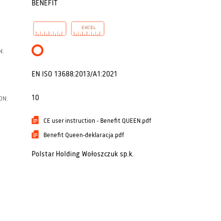
BENEFIT
N:
EN ISO 13688:2013/A1:2021
10
ON:
CE user instruction - Benefit QUEEN.pdf
Benefit Queen-deklaracja.pdf
Polstar Holding Wołoszczuk sp.k.