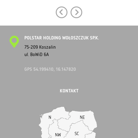
POLSTAR HOLDING WOŁOSZCZUK SP.K.
75-209 Koszalin
ul. BoWiD 6A
GPS 54.199410, 16.147820
KONTAKT