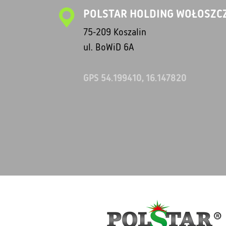
POLSTAR HOLDING WOŁOSZCZ
75-209 Koszalin
ul. BoWiD 6A
GPS 54.199410, 16.147820