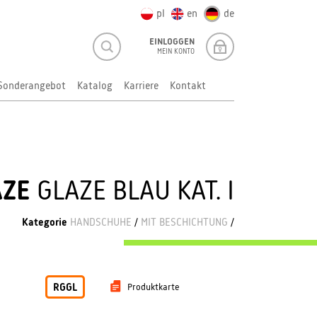
pl
en
de
EINLOGGEN
MEIN KONTO
Sonderangebot
Katalog
Karriere
Kontakt
AZE
GLAZE BLAU KAT. I
Kategorie
HANDSCHUHE
/
MIT BESCHICHTUNG
/
RGGL
Produktkarte