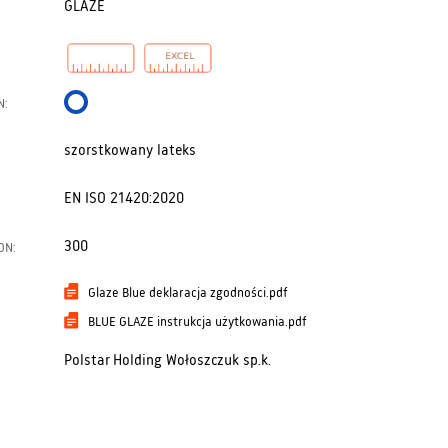
GLAZE
N:
szorstkowany lateks
EN ISO 21420:2020
300
ON:
Glaze Blue deklaracja zgodności.pdf
BLUE GLAZE instrukcja użytkowania.pdf
Polstar Holding Wołoszczuk sp.k.