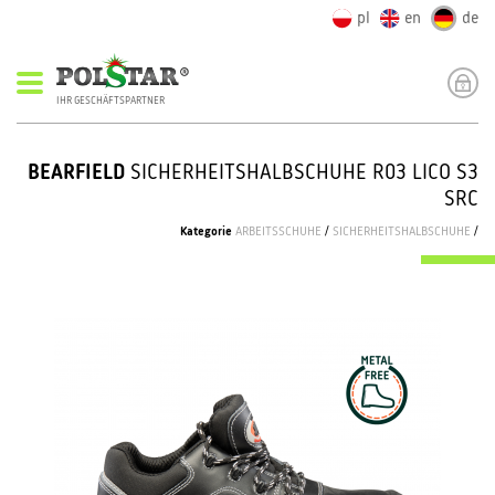
pl
en
de
IHR GESCHÄFTSPARTNER
BEARFIELD
SICHERHEITSHALBSCHUHE R03 LICO S3
SRC
Kategorie
ARBEITSSCHUHE
/
SICHERHEITSHALBSCHUHE
/