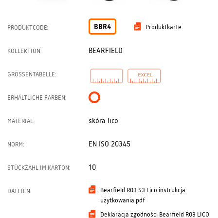
BBR4
Produktkarte
PRODUKTCODE:
BEARFIELD
KOLLEKTION:
GRÖSSENTABELLE:
ERHÄLTLICHE FARBEN:
skóra lico
MATERIAL:
EN ISO 20345
NORM:
10
STÜCKZAHL IM KARTON:
Bearfield R03 S3 Lico instrukcja
DATEIEN:
użytkowania.pdf
Deklaracja zgodności Bearfield R03 LICO