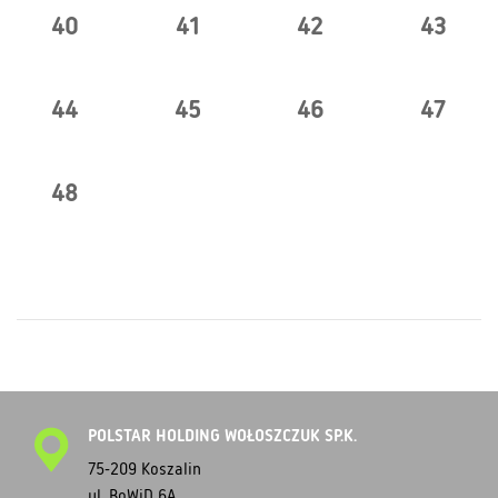
40
41
42
43
44
45
46
47
48
POLSTAR HOLDING WOŁOSZCZUK SP.K.
75-209 Koszalin
ul. BoWiD 6A