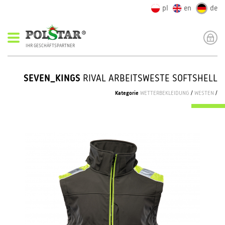
pl
en
de
IHR GESCHÄFTSPARTNER
SEVEN_KINGS
RIVAL ARBEITSWESTE SOFTSHELL
Kategorie
WETTERBEKLEIDUNG
/
WESTEN
/