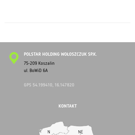
POLSTAR HOLDING WOŁOSZCZUK SP.K.
75-209 Koszalin
ul. BoWiD 6A
GPS 54.199410, 16.147820
KONTAKT