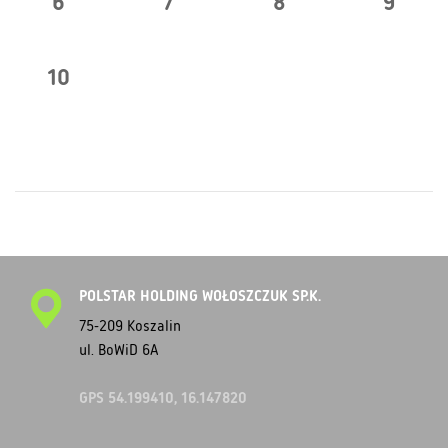
6
7
8
9
10
POLSTAR HOLDING WOŁOSZCZUK SP.K.
75-209 Koszalin
ul. BoWiD 6A
GPS 54.199410, 16.147820