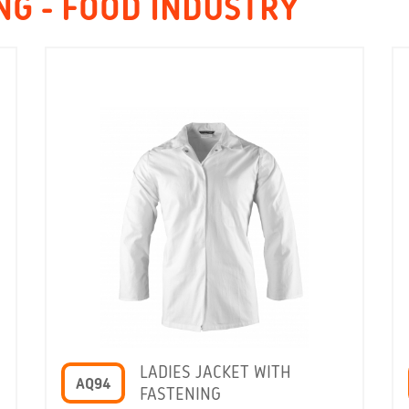
NG - FOOD INDUSTRY
LADIES JACKET WITH
AQ94
FASTENING