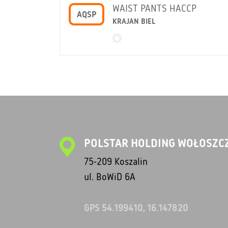
WAIST PANTS HACCP
AQSP
KRAJAN BIEL
POLSTAR HOLDING WOŁOSZCZ
75-209 Koszalin
ul. BoWiD 6A
GPS 54.199410, 16.147820