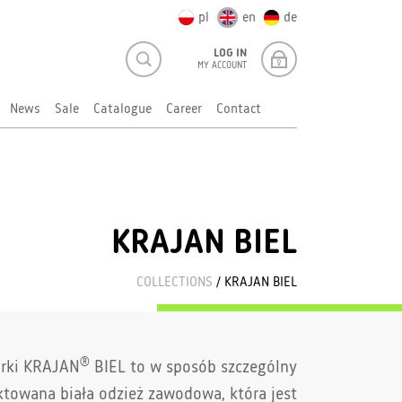
pl
en
de
LOG IN
MY ACCOUNT
News
Sale
Catalogue
Career
Contact
KRAJAN BIEL
COLLECTIONS
/ KRAJAN BIEL
®
rki KRAJAN
BIEL to w sposób szczególny
ktowana biała odzież zawo­dowa, która jest