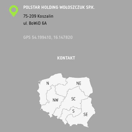
POLSTAR HOLDING WOŁOSZCZUK SP.K.
75-209 Koszalin
ul. BoWiD 6A
GPS 54.199410, 16.147820
KONTAKT