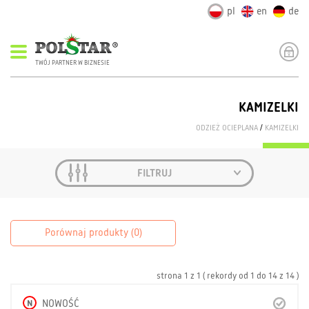
pl
en
de
TWÓJ PARTNER W BIZNESIE
KAMIZELKI
ODZIEŻ OCIEPLANA
/
KAMIZELKI
FILTRUJ
Porównaj produkty (
0
)
strona
1
z
1
( rekordy od
1
do
14
z
14 )
N
NOWOŚĆ