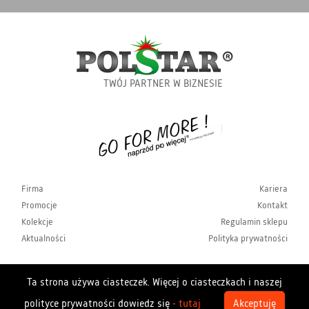
TWÓJ PARTNER W BIZNESIE
Firma
Kariera
Promocje
Kontakt
Kolekcje
Regulamin sklepu
Aktualności
Polityka prywatności
Ta strona używa ciasteczek. Więcej o ciasteczkach i naszej
Copyrights Polstar 2026. All rights reserved. Polstar
polityce prywatności dowiedz się
- tutaj
Akceptuję