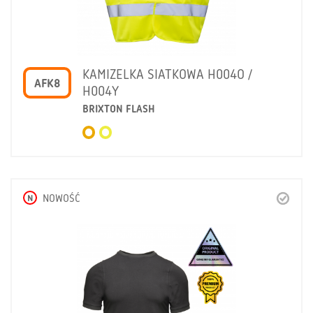
KAMIZELKA SIATKOWA H004O /
AFK8
H004Y
BRIXTON FLASH
N
NOWOŚĆ