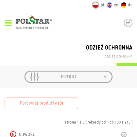
pl
en
de
TWÓJ PARTNER W BIZNESIE
ODZIEŻ OCHRONNA
ODZIEŻ OCHRONNA
FILTRUJ
Porównaj produkty (
0
)
strona
1
z
3
( rekordy od
1
do
100
z
213 )
N
NOWOŚĆ