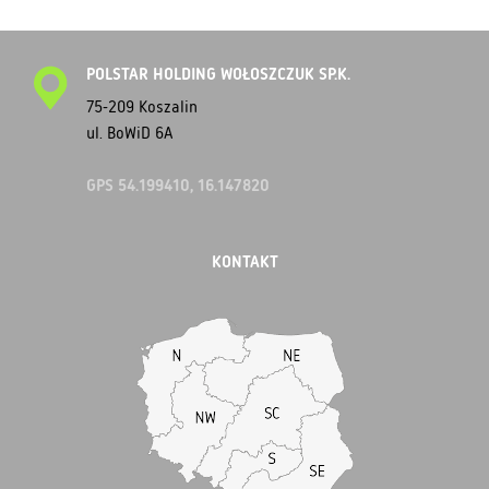
POLSTAR HOLDING WOŁOSZCZUK SP.K.
75-209 Koszalin
ul. BoWiD 6A
GPS 54.199410, 16.147820
KONTAKT