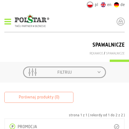
pl
en
de
TWÓJ PARTNER W BIZNESIE
SPAWALNICZE
RĘKAWICE
/
SPAWALNICZE
FILTRUJ
Porównaj produkty (
0
)
strona
1
z
1
( rekordy od
1
do
2
z
2 )
P
PROMOCJA