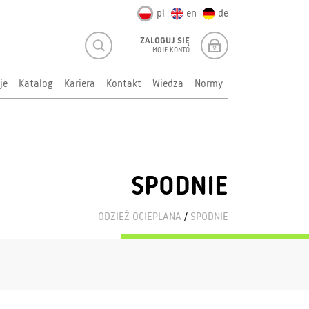
pl
en
de
ZALOGUJ SIĘ
MOJE KONTO
je
Katalog
Kariera
Kontakt
Wiedza
Normy
SPODNIE
ODZIEŻ OCIEPLANA
/
SPODNIE