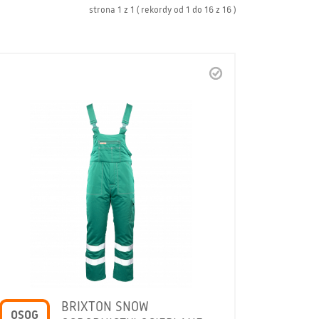
strona
1
z
1
( rekordy od
1
do
16
z
16 )
BRIXTON SNOW
OSOG