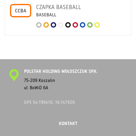
CZAPKA BASEBALL
CCBA
BASEBALL
POLSTAR HOLDING WOŁOSZCZUK SP.K.
75-209 Koszalin
ul. BoWiD 6A
GPS 54.199410, 16.147820
KONTAKT