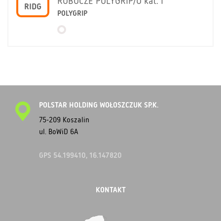
ROBOCZE POLYGRIP/O kat. I
RIDG
POLYGRIP
POLSTAR HOLDING WOŁOSZCZUK SP.K.
75-209 Koszalin
ul. BoWiD 6A
GPS 54.199410, 16.147820
KONTAKT