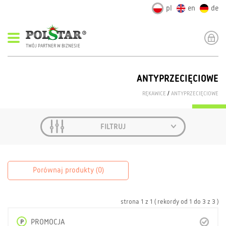
pl
en
de
TWÓJ PARTNER W BIZNESIE
ANTYPRZECIĘCIOWE
RĘKAWICE
/
ANTYPRZECIĘCIOWE
FILTRUJ
Porównaj produkty (
0
)
strona
1
z
1
( rekordy od
1
do
3
z
3 )
P
PROMOCJA