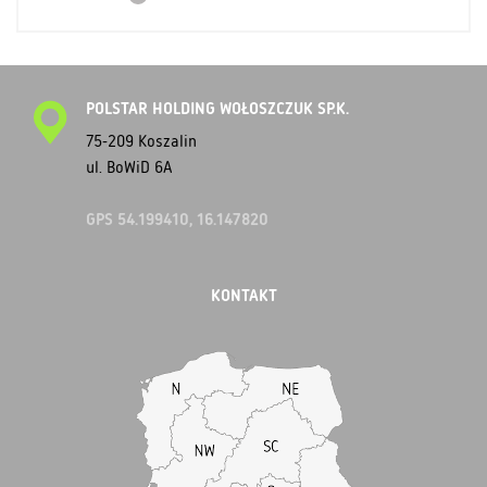
POLSTAR HOLDING WOŁOSZCZUK SP.K.
75-209 Koszalin
ul. BoWiD 6A
GPS 54.199410, 16.147820
KONTAKT