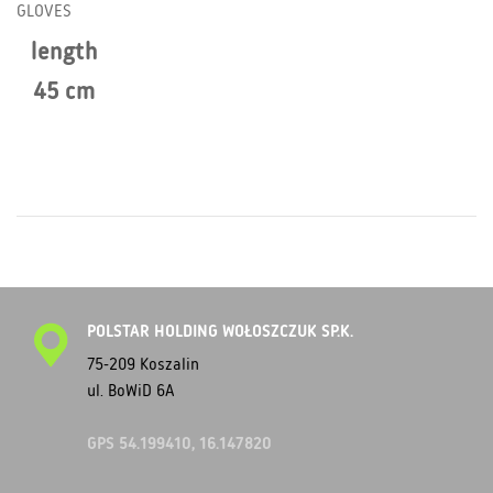
GLOVES
length
45 cm
POLSTAR HOLDING WOŁOSZCZUK SP.K.
75-209 Koszalin
ul. BoWiD 6A
GPS 54.199410, 16.147820