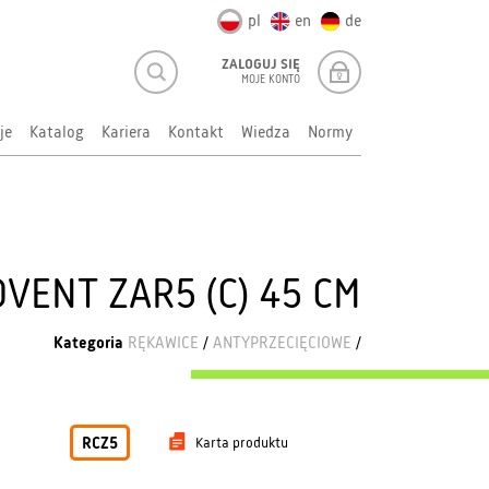
pl
en
de
ZALOGUJ SIĘ
MOJE KONTO
je
Katalog
Kariera
Kontakt
Wiedza
Normy
VENT ZAR5 (C) 45 CM
Kategoria
RĘKAWICE
/
ANTYPRZECIĘCIOWE
/
RCZ5
Karta produktu