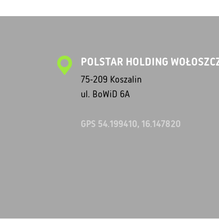
POLSTAR HOLDING WOŁOSZCZ
75-209 Koszalin
ul. BoWiD 6A
GPS 54.199410, 16.147820