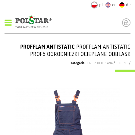
pl
en
de
TWÓJ PARTNER W BIZNESIE
PROFFLAM ANTISTATIC
PROFFLAM ANTISTATIC
PROF5 OGRODNICZKI OCIEPLANE ODBLASK
Kategoria
ODZIEŻ OCIEPLANA
/
SPODNIE
/