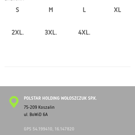
S
M
L
XL
2XL.
3XL.
4XL.
POLSTAR HOLDING WOŁOSZCZUK SP.K.
75-209 Koszalin
ul. BoWiD 6A
GPS 54.199410, 16.147820