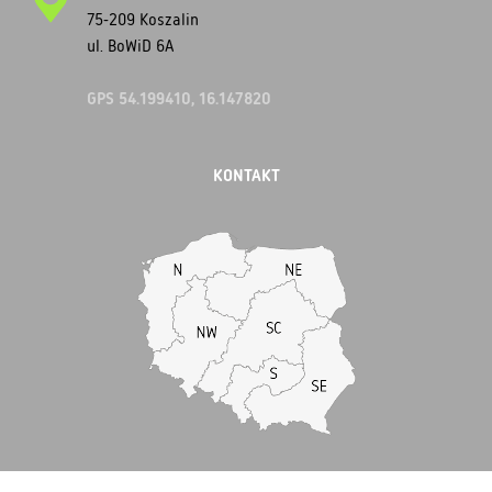
75-209 Koszalin
ul. BoWiD 6A
GPS 54.199410, 16.147820
KONTAKT