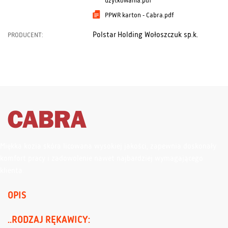
użytkowania.pdf
PPWR karton - Cabra.pdf
Polstar Holding Wołoszczuk sp.k.
PRODUCENT:
Miękka kozia skóra licowana wysokiej jakości, zapewnia doskonały
komfort pracy i zadowolenie nawet najbardziej wymagającego
klienta.
OPIS
..RODZAJ RĘKAWICY: