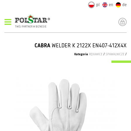
pl
en
de
TWÓJ PARTNER W BIZNESIE
CABRA
WELDER K 2122X EN407-412X4X
Kategoria
RĘKAWICE
/
SPAWALNICZE
/