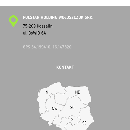
POLSTAR HOLDING WOŁOSZCZUK SP.K.
75-209 Koszalin
ul. BoWiD 6A
GPS 54.199410, 16.147820
KONTAKT