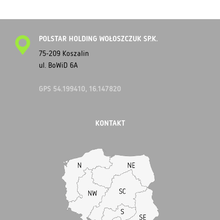
POLSTAR HOLDING WOŁOSZCZUK SP.K.
75-209 Koszalin
ul. BoWiD 6A
GPS 54.199410, 16.147820
KONTAKT