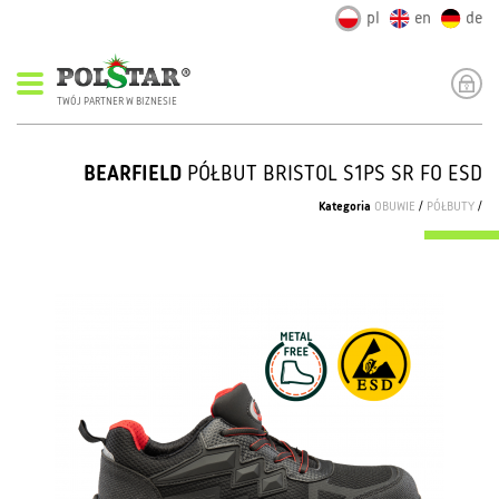
pl
en
de
TWÓJ PARTNER W BIZNESIE
BEARFIELD
PÓŁBUT BRISTOL S1PS SR FO ESD
Kategoria
OBUWIE
/
PÓŁBUTY
/