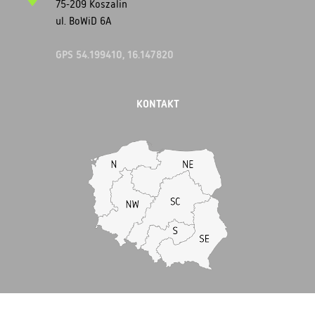
75-209 Koszalin
ul. BoWiD 6A
GPS 54.199410, 16.147820
KONTAKT