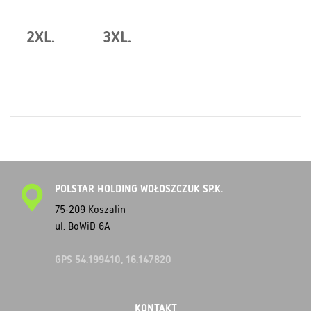
2XL.
3XL.
POLSTAR HOLDING WOŁOSZCZUK SP.K.
75-209 Koszalin
ul. BoWiD 6A
GPS 54.199410, 16.147820
KONTAKT