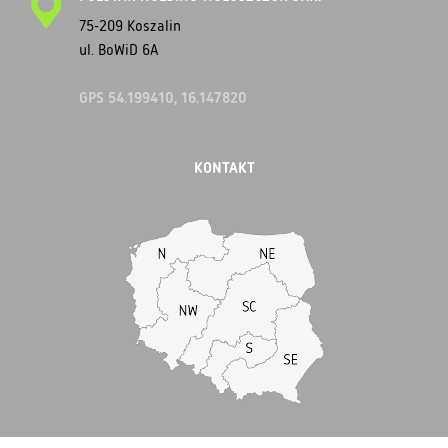
75-209 Koszalin
ul. BoWiD 6A
GPS 54.199410, 16.147820
KONTAKT