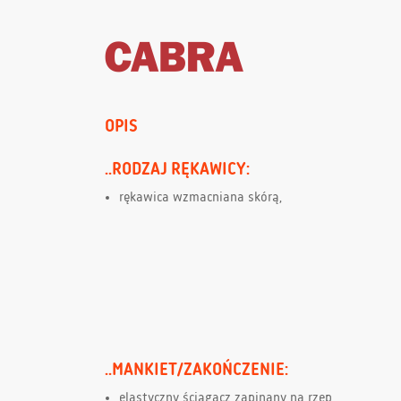
OPIS
..RODZAJ RĘKAWICY:
rękawica wzmacniana skórą,
..MANKIET/ZAKOŃCZENIE:
elastyczny ściągacz zapinany na rzep,