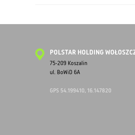
POLSTAR HOLDING WOŁOSZCZ
75-209 Koszalin
ul. BoWiD 6A
GPS 54.199410, 16.147820