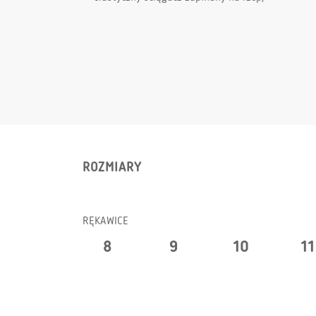
ROZMIARY
RĘKAWICE
8
9
10
11