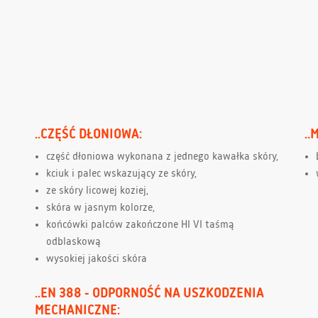
..CZĘŚĆ DŁONIOWA:
..
część dłoniowa wykonana z jednego kawałka skóry,
kciuk i palec wskazujący ze skóry,
ze skóry licowej koziej,
skóra w jasnym kolorze,
końcówki palców zakończone HI VI taśmą
odblaskową
wysokiej jakości skóra
..EN 388 - ODPORNOŚĆ NA USZKODZENIA
MECHANICZNE: