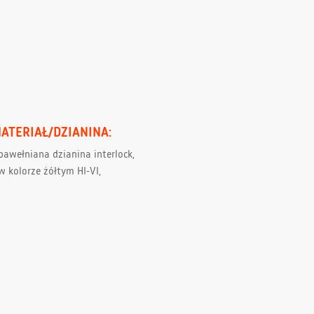
MATERIAŁ/DZIANINA:
bawełniana dzianina interlock,
w kolorze żółtym HI-VI,