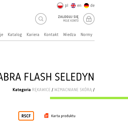
pl
en
de
ZALOGUJ SIĘ
MOJE KONTO
je
Katalog
Kariera
Kontakt
Wiedza
Normy
ABRA FLASH SELEDYN
Kategoria
RĘKAWICE
/
WZMACNIANE SKÓRĄ
/
RSCF
Karta produktu