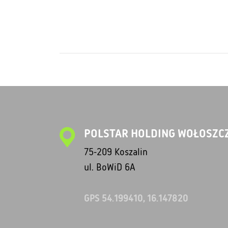
POLSTAR HOLDING WOŁOSZCZ
75-209 Koszalin
ul. BoWiD 6A
GPS 54.199410, 16.147820