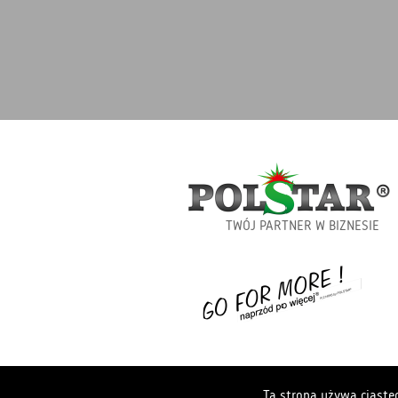
TWÓJ PARTNER W BIZNESIE
Ta strona używa ciastec