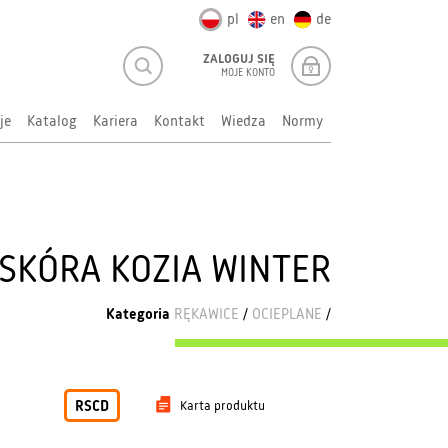
pl
en
de
ZALOGUJ SIĘ
MOJE KONTO
je
Katalog
Kariera
Kontakt
Wiedza
Normy
SKÓRA KOZIA WINTER
Kategoria
RĘKAWICE
/
OCIEPLANE
/
RSCD
Karta produktu