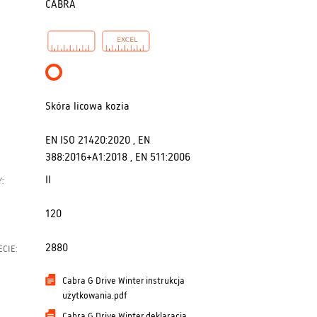
CABRA
Skóra licowa kozia
EN ISO 21420:2020 , EN
388:2016+A1:2018 , EN 511:2006
II
:
120
2880
ECIE:
Cabra G Drive Winter instrukcja
użytkowania.pdf
Cabra G Drive Winter deklaracja