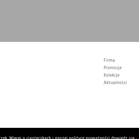
Firma
Promocje
Kolekcje
Aktualności
Copyrights Polstar 2026. All rights reserved. Polstar
zek. Więcej o ciasteczkach i naszej polityce prywatności dowiedz się
-