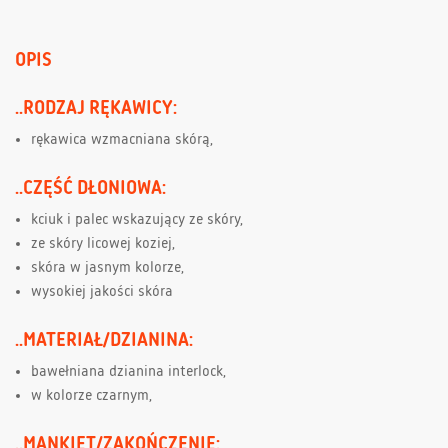
OPIS
..RODZAJ RĘKAWICY:
rękawica wzmacniana skórą,
..CZĘŚĆ DŁONIOWA:
kciuk i palec wskazujący ze skóry,
ze skóry licowej koziej,
skóra w jasnym kolorze,
wysokiej jakości skóra
..MATERIAŁ/DZIANINA:
bawełniana dzianina interlock,
w kolorze czarnym,
..MANKIET/ZAKOŃCZENIE: