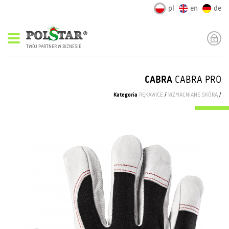
pl
en
de
TWÓJ PARTNER W BIZNESIE
CABRA
CABRA PRO
Kategoria
RĘKAWICE
/
WZMACNIANE SKÓRĄ
/