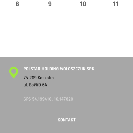
8
9
10
11
POLSTAR HOLDING WOŁOSZCZUK SP.K.
75-209 Koszalin
ul. BoWiD 6A
GPS 54.199410, 16.147820
KONTAKT