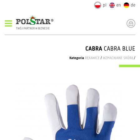
pl
en
de
TWÓJ PARTNER W BIZNESIE
CABRA
CABRA BLUE
Kategoria
RĘKAWICE
/
WZMACNIANE SKÓRĄ
/