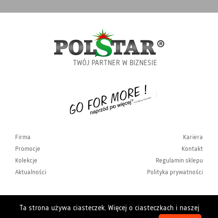
TWÓJ PARTNER W BIZNESIE
Firma
Kariera
Promocje
Kontakt
Kolekcje
Regulamin sklepu
Aktualności
Polityka prywatności
Ta strona używa ciasteczek. Więcej o ciasteczkach i naszej
Copyrights Polstar 2026. All rights reserved. Polstar