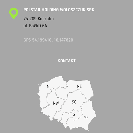
POLSTAR HOLDING WOŁOSZCZUK SP.K.
75-209 Koszalin
ul. BoWiD 6A
GPS 54.199410, 16.147820
KONTAKT