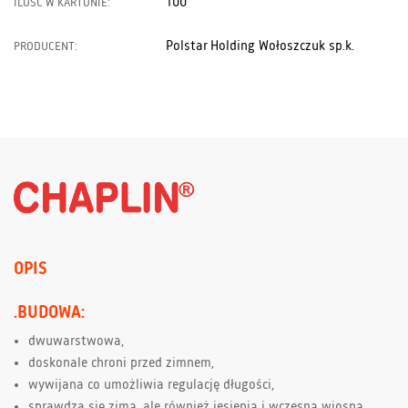
100
ILOŚĆ W KARTONIE:
Polstar Holding Wołoszczuk sp.k.
PRODUCENT:
OPIS
.BUDOWA:
dwuwarstwowa,
doskonale chroni przed zimnem,
wywijana co umożliwia regulację długości,
sprawdza się zimą, ale również jesienią i wczesną wiosną