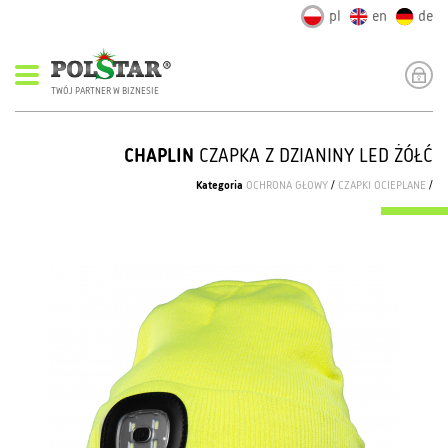
pl
en
de
TWÓJ PARTNER W BIZNESIE
CHAPLIN
CZAPKA Z DZIANINY LED ŻÓŁĆ
Kategoria
OCHRONA GŁOWY
/
CZAPKI OCIEPLANE
/