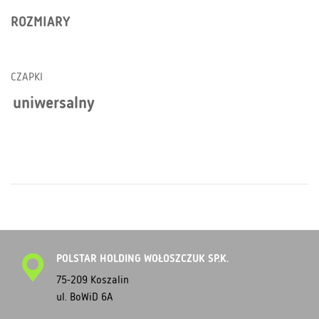
ROZMIARY
CZAPKI
uniwersalny
POLSTAR HOLDING WOŁOSZCZUK SP.K.
75-209 Koszalin
ul. BoWiD 6A