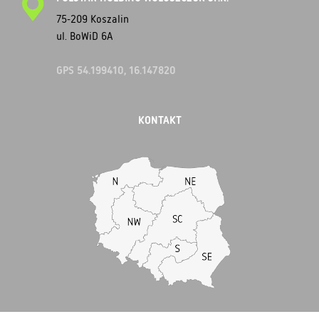
75-209 Koszalin
ul. BoWiD 6A
GPS 54.199410, 16.147820
KONTAKT