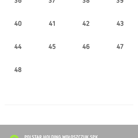
36
37
38
39
40
41
42
43
44
45
46
47
48
POLSTAR HOLDING WOŁOSZCZUK SP.K.