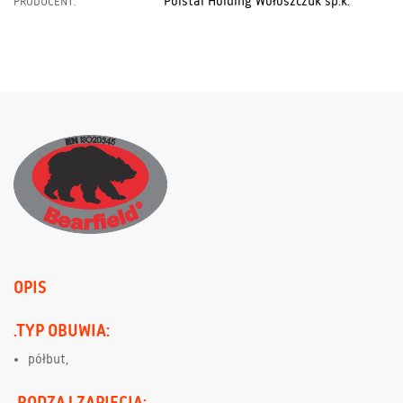
Polstar Holding Wołoszczuk sp.k.
PRODUCENT:
OPIS
.TYP OBUWIA:
półbut,
.RODZAJ ZAPIĘCIA: