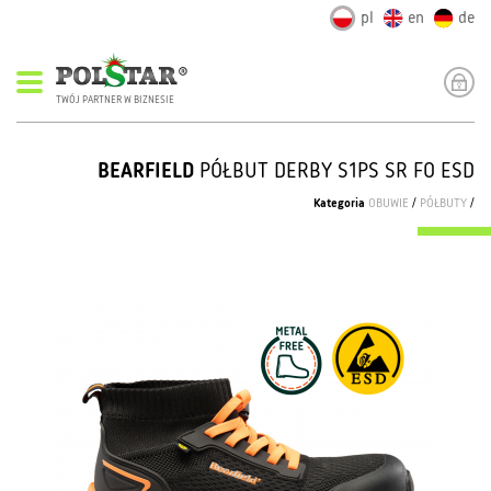
pl
en
de
TWÓJ PARTNER W BIZNESIE
BEARFIELD
PÓŁBUT DERBY S1PS SR FO ESD
Kategoria
OBUWIE
/
PÓŁBUTY
/