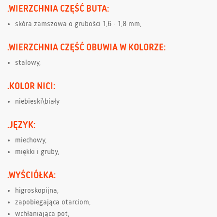
.WIERZCHNIA CZĘŚĆ BUTA:
skóra zamszowa o grubości 1,6 - 1,8 mm,
.WIERZCHNIA CZĘŚĆ OBUWIA W KOLORZE:
stalowy,
.KOLOR NICI:
niebieski\biały
.JĘZYK:
miechowy,
miękki i gruby,
.WYŚCIÓŁKA:
higroskopijna,
zapobiegająca otarciom,
wchłaniająca pot,