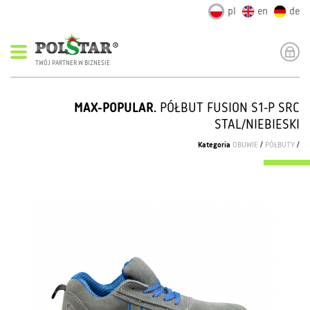
pl
en
de
TWÓJ PARTNER W BIZNESIE
MAX-POPULAR.
PÓŁBUT FUSION S1-P SRC
STAL/NIEBIESKI
Kategoria
OBUWIE
/
PÓŁBUTY
/