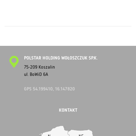
POLSTAR HOLDING WOŁOSZCZUK SP.K.
75-209 Koszalin
ul. BoWiD 6A
GPS 54.199410, 16.147820
KONTAKT