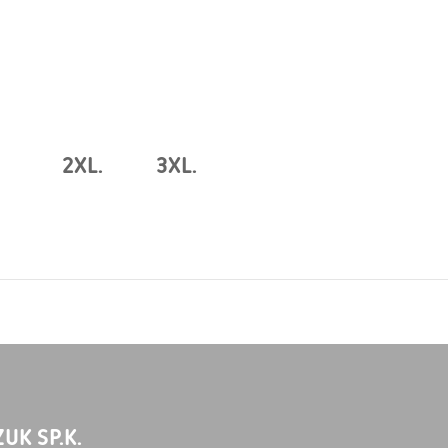
2XL.
3XL.
UK SP.K.