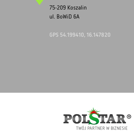
75-209 Koszalin
ul. BoWiD 6A
GPS 54.199410, 16.147820
TWÓJ PARTNER W BIZNESIE