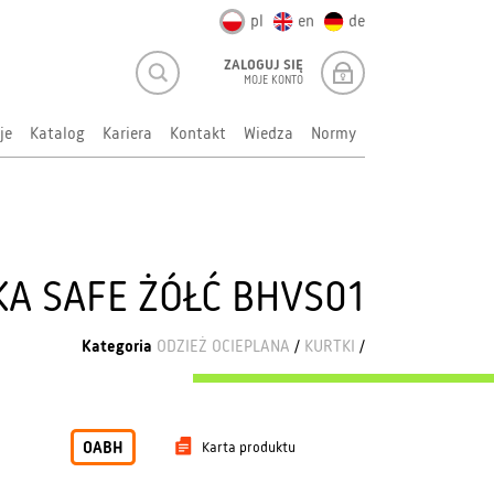
pl
en
de
ZALOGUJ SIĘ
MOJE KONTO
je
Katalog
Kariera
Kontakt
Wiedza
Normy
A SAFE ŻÓŁĆ BHVS01
Kategoria
ODZIEŻ OCIEPLANA
/
KURTKI
/
OABH
Karta produktu