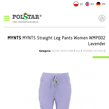
pl
en
de
TWÓJ PARTNER W BIZNESIE
MYNTS
MYNTS Straight Leg Pants Women WMP002
Lavender
Kategoria
ODZIEŻ MEDYCZNA
/
Ona
/
SPODNIE DO PASA
/