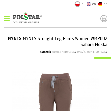
pl
en
de
TWÓJ PARTNER W BIZNESIE
MYNTS
MYNTS Straight Leg Pants Women WMP002
Sahara Mokka
Kategoria
ODZIEŻ MEDYCZNA
/
Ona
/
SPODNIE DO PASA
/