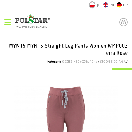
pl
en
de
TWÓJ PARTNER W BIZNESIE
MYNTS
MYNTS Straight Leg Pants Women WMP002
Terra Rose
Kategoria
ODZIEŻ MEDYCZNA
/
Ona
/
SPODNIE DO PASA
/