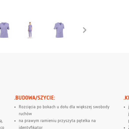
.BUDOWA/SZYCIE:
.K
Rozcięcia po bokach u dołu dla większej swobody
ruchów
ą,
na prawym ramieniu przyszyta pętelka na
 co
identyfikator