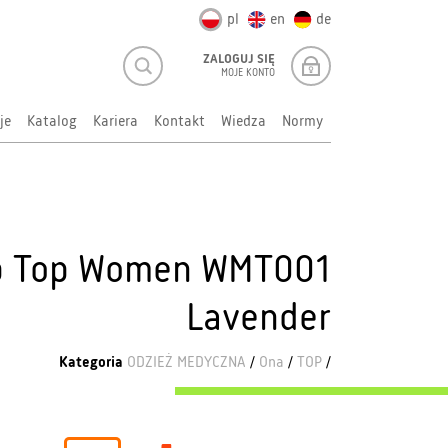
pl
en
de
ZALOGUJ SIĘ
MOJE KONTO
je
Katalog
Kariera
Kontakt
Wiedza
Normy
ub Top Women WMT001
Lavender
Kategoria
ODZIEŻ MEDYCZNA
/
Ona
/
TOP
/