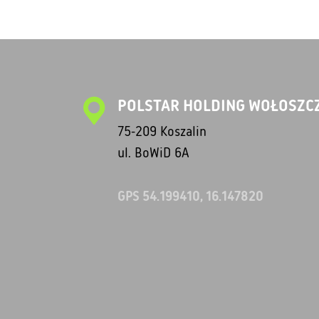
POLSTAR HOLDING WOŁOSZCZ
75-209 Koszalin
ul. BoWiD 6A
GPS 54.199410, 16.147820