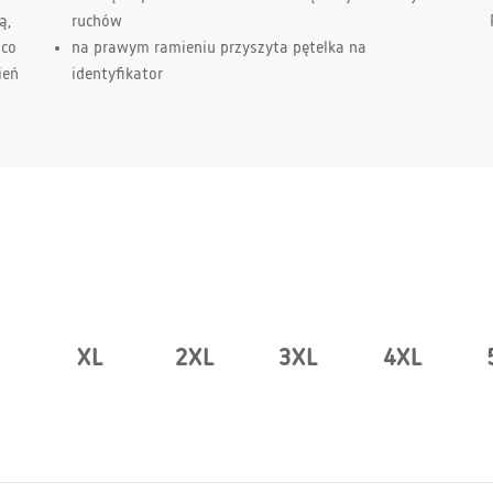
ą,
ruchów
 co
na prawym ramieniu przyszyta pętelka na
ień
identyfikator
XL
2XL
3XL
4XL