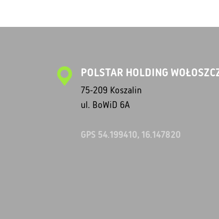
POLSTAR HOLDING WOŁOSZCZ
75-209 Koszalin
ul. BoWiD 6A
GPS 54.199410, 16.147820