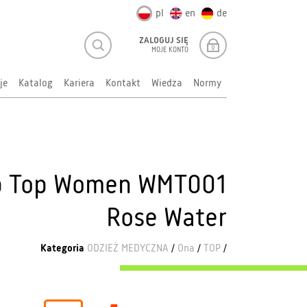
pl
en
de
ZALOGUJ SIĘ
MOJE KONTO
je
Katalog
Kariera
Kontakt
Wiedza
Normy
ub Top Women WMT001
Rose Water
Kategoria
ODZIEŻ MEDYCZNA
/
Ona
/
TOP
/