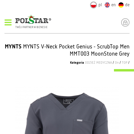
pl
en
de
TWÓJ PARTNER W BIZNESIE
MYNTS
MYNTS V-Neck Pocket Genius - ScrubTop Men
MMT003 MoonStone Grey
Kategoria
ODZIEŻ MEDYCZNA
/
On
/
TOP
/