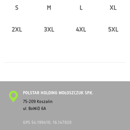
S
M
L
XL
2XL
3XL
4XL
5XL
POLSTAR HOLDING WOŁOSZCZUK SP.K.
75-209 Koszalin
ul. BoWiD 6A
GPS 54.199410, 16.147820