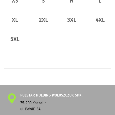
XS
S
M
L
XL
2XL
3XL
4XL
5XL
POLSTAR HOLDING WOŁOSZCZUK SP.K.
75-209 Koszalin
ul. BoWiD 6A