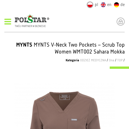
pl
en
de
TWÓJ PARTNER W BIZNESIE
MYNTS
MYNTS V-Neck Two Pockets – Scrub Top
Women WMT002 Sahara Mokka
Kategoria
ODZIEŻ MEDYCZNA
/
Ona
/
TOP
/