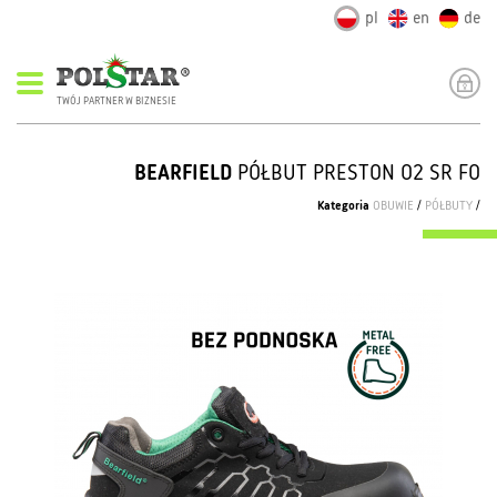
pl
en
de
TWÓJ PARTNER W BIZNESIE
BEARFIELD
PÓŁBUT PRESTON O2 SR FO
Kategoria
OBUWIE
/
PÓŁBUTY
/