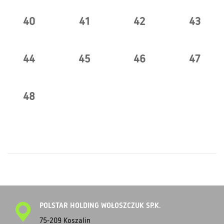
40
41
42
43
44
45
46
47
48
POLSTAR HOLDING WOŁOSZCZUK SP.K.
75-209 Koszalin