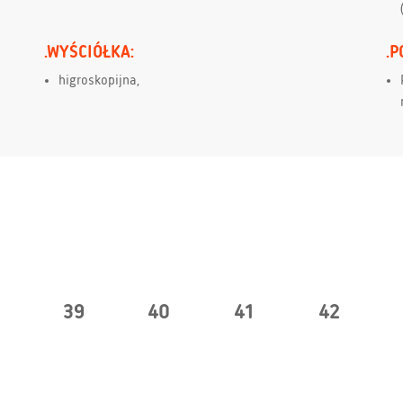
.WYŚCIÓŁKA:
.P
higroskopijna,
8
39
40
41
42