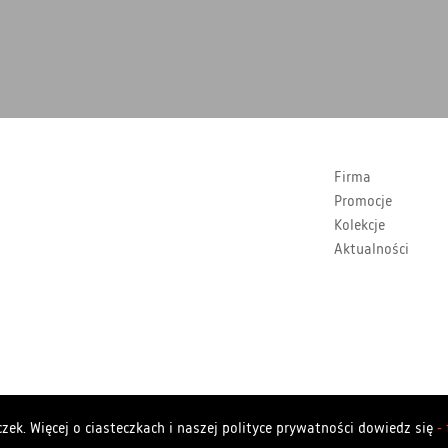
Firma
Promocje
Kolekcje
Aktualności
Copyrights Polstar 2026. All rights reserved. Polstar
zek. Więcej o ciasteczkach i naszej polityce prywatności dowiedz się
-