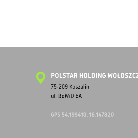
POLSTAR HOLDING WOŁOSZCZ
75-209 Koszalin
ul. BoWiD 6A
GPS 54.199410, 16.147820