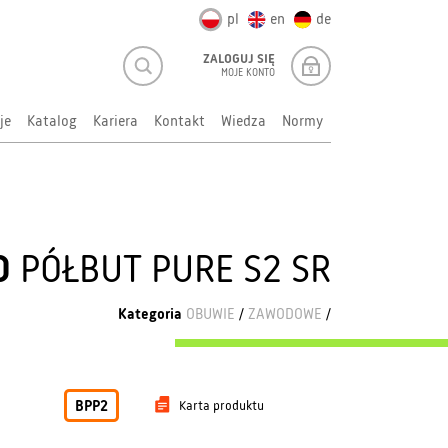
pl
en
de
ZALOGUJ SIĘ
MOJE KONTO
je
Katalog
Kariera
Kontakt
Wiedza
Normy
D
PÓŁBUT PURE S2 SR
Kategoria
OBUWIE
/
ZAWODOWE
/
BPP2
Karta produktu