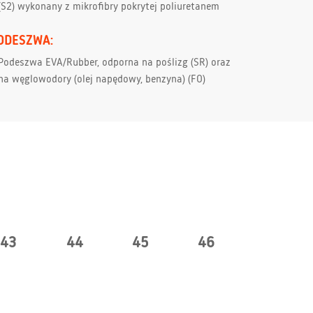
(S2) wykonany z mikrofibry pokrytej poliuretanem
ODESZWA:
Podeszwa EVA/Rubber, odporna na poślizg (SR) oraz
na węglowodory (olej napędowy, benzyna) (FO)
43
44
45
46