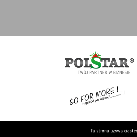
TWÓJ PARTNER W BIZNESIE
Ta strona używa ciastec