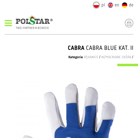
pl
en
de
TWÓJ PARTNER W BIZNESIE
CABRA
CABRA BLUE KAT. II
Kategoria
RĘKAWICE
/
WZMACNIANE SKÓRĄ
/