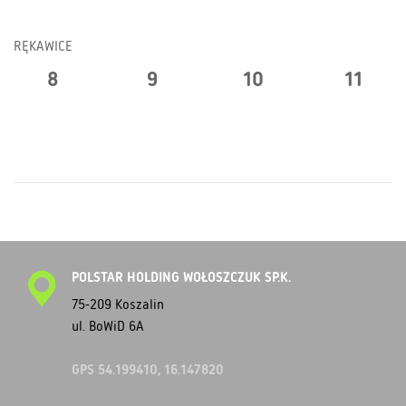
RĘKAWICE
8
9
10
11
POLSTAR HOLDING WOŁOSZCZUK SP.K.
75-209 Koszalin
ul. BoWiD 6A
GPS 54.199410, 16.147820