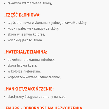
rękawica wzmacniana skórą,
..CZĘŚĆ DŁONIOWA:
część dłoniowa wykonana z jednego kawałka skóry,
kciuk i palec wskazujący ze skóry,
skóra w jasnym kolorze,
wysokiej jakości skóra
..MATERIAŁ/DZIANINA:
bawełniana dzianina interlock,
skóra licowa kozia,
w kolorze niebieskim,
wypodszewkowane jednostronnie,
..MANKIET/ZAKOŃCZENIE:
elastyczny ściągacz zapinany na rzep,
..EN 388 - ODPORNOŚĆ NA USZKODZENIA