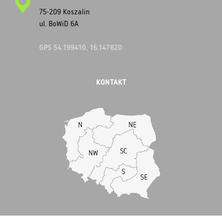
75-209 Koszalin
ul. BoWiD 6A
GPS 54.199410, 16.147820
KONTAKT