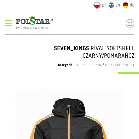
pl
en
de
TWÓJ PARTNER W BIZNESIE
SEVEN_KINGS
RIVAL SOFTSHELL
CZARNY/POMARAŃCZ
Kategoria
ODZIEŻ OCHRONNA
/
BLUZY SOFTSHELE
/