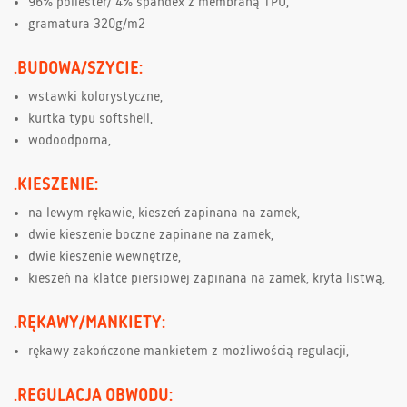
96% poliester/ 4% spandex z membraną TPU,
gramatura 320g/m2
.BUDOWA/SZYCIE:
wstawki kolorystyczne,
kurtka typu softshell,
wodoodporna,
.KIESZENIE:
na lewym rękawie, kieszeń zapinana na zamek,
dwie kieszenie boczne zapinane na zamek,
dwie kieszenie wewnętrze,
kieszeń na klatce piersiowej zapinana na zamek, kryta listwą,
.RĘKAWY/MANKIETY:
rękawy zakończone mankietem z możliwością regulacji,
.REGULACJA OBWODU: