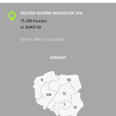
POLSTAR HOLDING WOŁOSZCZUK SP.K.
75-209 Koszalin
ul. BoWiD 6A
GPS 54.199410, 16.147820
KONTAKT