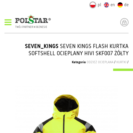
pl
en
de
TWÓJ PARTNER W BIZNESIE
SEVEN_KINGS
SEVEN KINGS FLASH KURTKA
SOFTSHELL OCIEPLANY HIVI SKF007 ŻÓŁTY
Kategoria
ODZIEŻ OCIEPLANA
/
KURTKI
/