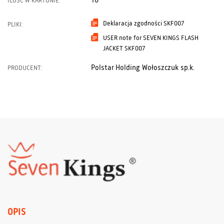
10
ILOŚĆ W KARTONIE:
Deklaracja zgodności SKF007
PLIKI:
USER note for SEVEN KINGS FLASH
JACKET SKF007
Polstar Holding Wołoszczuk sp.k.
PRODUCENT:
OPIS