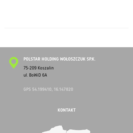
POLSTAR HOLDING WOŁOSZCZUK SP.K.
75-209 Koszalin
ul. BoWiD 6A
GPS 54.199410, 16.147820
KONTAKT